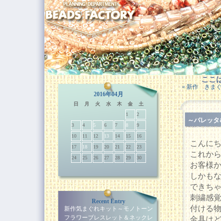
ここは
« 新作 きま
2016年04月
日
月
火
水
木
金
土
1
2
～バレッタ
3
4
5
6
7
8
9
10
11
12
13
14
15
16
こんに
17
18
19
20
21
22
23
これか
24
25
26
27
28
29
30
お客様
しかも
できちゃ
刺繍感
Recent Entry
付ける
新作気まぐれキット～モノトーン
フラワーブレスレット＆ネックレ
金具は