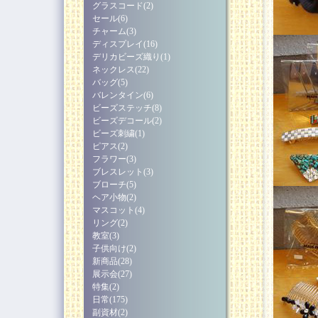
グラスコード(2)
セール(6)
チャーム(3)
ディスプレイ(16)
デリカビーズ織り(1)
ネックレス(22)
バッグ(5)
バレンタイン(6)
ビーズステッチ(8)
ビーズデコール(2)
ビーズ刺繍(1)
ピアス(2)
フラワー(3)
ブレスレット(3)
ブローチ(5)
ヘア小物(2)
マスコット(4)
リング(2)
教室(3)
子供向け(2)
新商品(28)
展示会(27)
特集(2)
日常(175)
副資材(2)