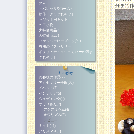
ス～
分まで
～バレッタ&コーム～
新作 きまぐれキット
ちびっ子用キット
ヘア小物
大特価商品2
大特価商品！
ファンシービーズミックス
春用のアクセサリー
ポケットティッシュカバーの気ま
ぐれキット
Category
お客様の作品(2)
アクセサリー全般(69)
イベント(7)
インテリア(5)
ウェディング(4)
オワリさん(7)
アクアリウム(4)
オワリズム(2)
レビュー
キット(41)
クリスマス(1)