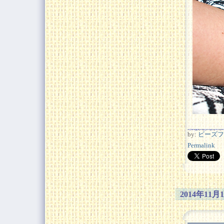
by:
ビーズフ
Permalink
2014年11月